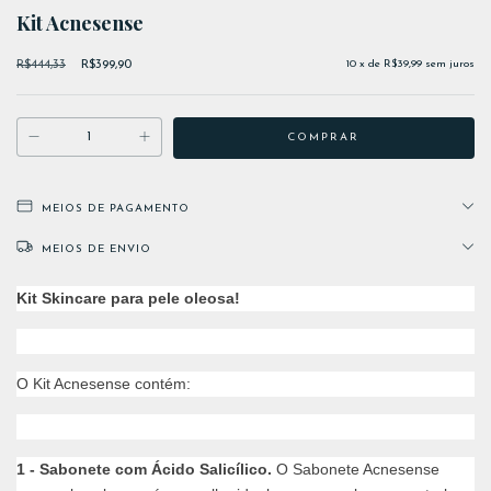
Kit Acnesense
R$444,33
R$399,90
10
x de
R$39,99
sem juros
MEIOS DE PAGAMENTO
MEIOS DE ENVIO
Kit Skincare para pele oleosa!
O Kit Acnesense contém:
1 - Sabonete com Ácido Salicílico.
O Sabonete Acnesense