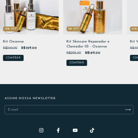
18
%
OFF
40
8
%
OFF
Kit Oxsense
Kit 
Kit Skincare Reparador e
Clareador 03 - Oxsense
R$399,90
R$329,00
R$49
R$205,90
R$189,00
ASSINE NOSSA NEWSLETTER