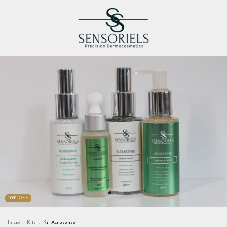
10
%
OFF
Início
.
Kits
.
Kit Acnesense