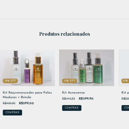
Produtos relacionados
10
%
OFF
39
%
OFF
27
Kit Acnesense
Kit Rejuvenescedor para Peles
Kit 
Maduras + Brinde
R$444,33
R$399,90
R$58
R$491,90
R$299,00