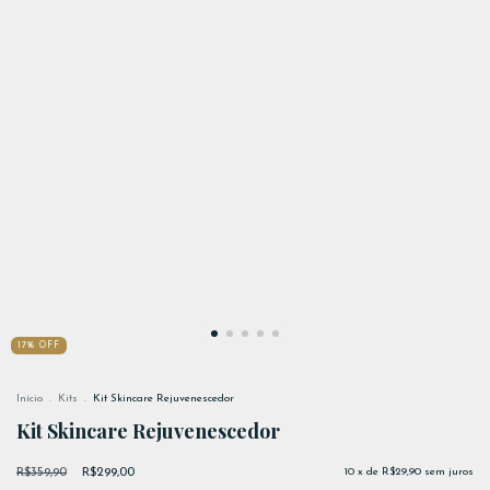
17
%
OFF
Início
.
Kits
.
Kit Skincare Rejuvenescedor
Kit Skincare Rejuvenescedor
R$359,90
R$299,00
10
x de
R$29,90
sem juros