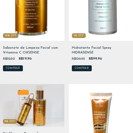
29
%
OFF
9
%
OFF
Sabonete de Limpeza Facial com
Hidratante Facial Spray
Vitamina C OXSENSE
HIDRASENSE
R$112,50
R$79,90
R$109,90
R$99,90
8
%
OFF