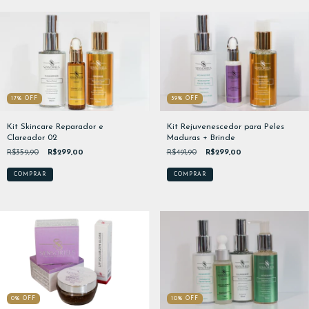
39
%
OFF
17
%
OFF
Kit Rejuvenescedor para Peles
Kit Skincare Reparador e
Maduras + Brinde
Clareador 02
R$491,90
R$299,00
R$359,90
R$299,00
10
%
OFF
0
%
OFF