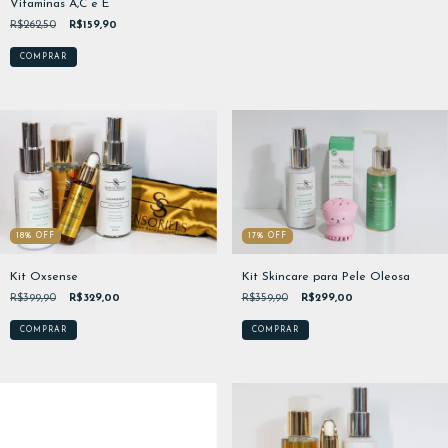
Vitaminas A,C e E
R$262,50
R$159,90
18
%
OFF
17
%
OFF
Kit Oxsense
Kit Skincare para Pele Oleosa
R$399,90
R$329,00
R$359,90
R$299,00