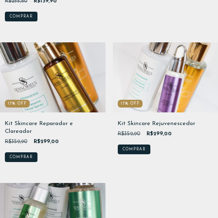
R$255,80
R$139,90
17
%
OFF
17
%
OFF
Kit Skincare Rejuvenescedor
Kit Skincare Reparador e
Clareador
R$359,90
R$299,00
R$359,90
R$299,00