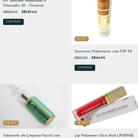
Kit Skincare Reparador e
Clareador 03 - Oxsense
R$205,90
R$189,00
1
%
OFF
Sunsense Hidratante com FSP 50
R$90,00
R$88,90
31
%
OFF
-1
%
OFF
Sabonete de Limpeza Facial com
Lip Volumizer Gloss Red LIPSENSE