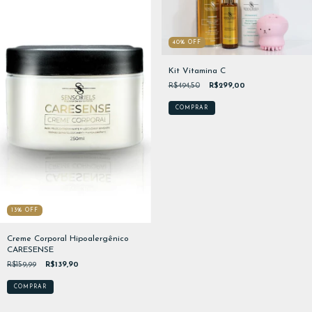
40
%
OFF
Kit Vitamina C
R$494,50
R$299,00
13
%
OFF
Creme Corporal Hipoalergênico
CARESENSE
R$159,99
R$139,90