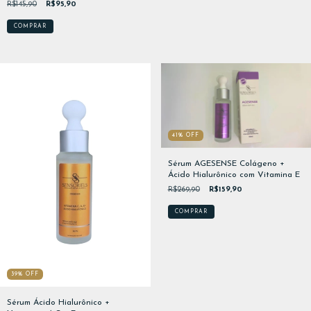
R$145,90
R$95,90
41
%
OFF
Sérum AGESENSE Colágeno +
Ácido Hialurônico com Vitamina E
R$269,90
R$159,90
39
%
OFF
Sérum Ácido Hialurônico +