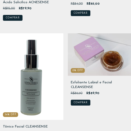
Ácido Salicílico ACNESENSE
R$84,00
R$85,00
R$115,00
R$79,90
0
%
OFF
Esfoliante Labial e Facial
CLEANSENSE
R$89,90
R$89,90
34
%
OFF
Tônico Facial CLEANSENSE