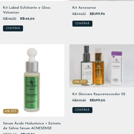
Kit Acnesense
Kit Labial Esfoliante e Gloss
Volumizer
R$444,33
R$399,90
R$146,00
R$146,00
25
%
OFF
Kit Skincare Rejuvenescedor 02
R$399,88
R$299,00
45
%
OFF
Sérum Ácido Hialurônico + Extrato
de Sálvia Sérum ACNESENSE