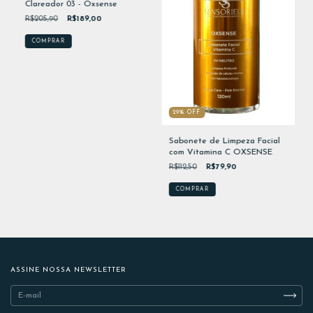
Clareador 03 - Oxsense
R$205,90
R$189,00
29
%
OFF
Sabonete de Limpeza Facial
com Vitamina C OXSENSE
R$112,50
R$79,90
ASSINE NOSSA NEWSLETTER