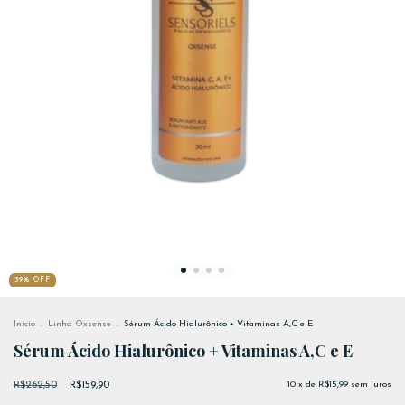
39
%
OFF
Início
.
Linha Oxsense
.
Sérum Ácido Hialurônico + Vitaminas A,C e E
Sérum Ácido Hialurônico + Vitaminas A,C e E
R$262,50
R$159,90
10
x de
R$15,99
sem juros